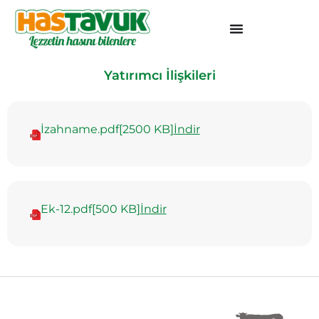
Yatırımcı İlişkileri
İzahname
.pdf
[2500 KB]
İndir
Ek-12
.pdf
[500 KB]
İndir