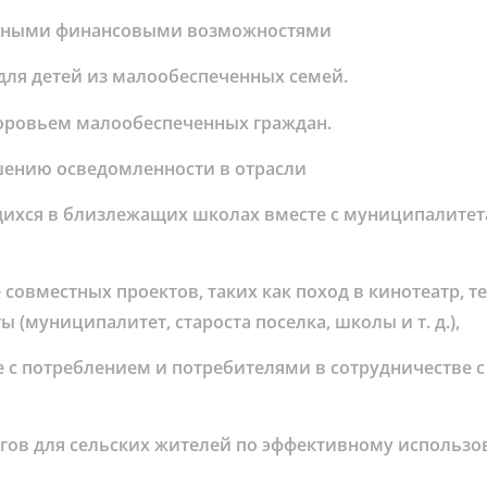
точными финансовыми возможностями
для детей из малообеспеченных семей.
доровьем малообеспеченных граждан.
шению осведомленности в отрасли
щихся в близлежащих школах вместе с муниципалитета
совместных проектов, таких как поход в кинотеатр, те
ты (муниципалитет, староста поселка, школы и т. д.),
е с потреблением и потребителями в сотрудничестве 
гов для сельских жителей по эффективному использ