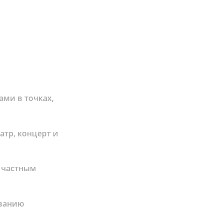
ми в точках,
атр, концерт и
с частным
ованию